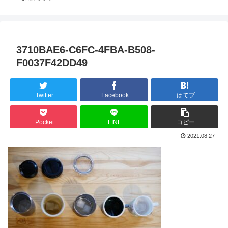
3710BAE6-C6FC-4FBA-B508-
F0037F42DD49
Twitter
Facebook
はてブ
Pocket
LINE
コピー
2021.08.27