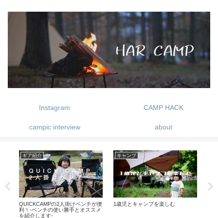
Instagram
CAMP HACK
campic interview
about
ギア紹介
キャンプ
キ
な
QUICKCAMPの2人掛けベンチが便
1歳児とキャンプを楽しむ
0歳
に使
利！-ベンチの使い勝手とオススメ
とキ
を紹介します-