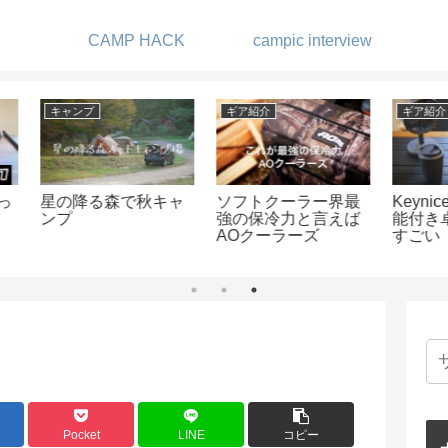
CAMP HACK
campic interview
ギア紹介
ギア紹介
ギア
界最
Keyniceの首振り機
フュアーハンドラン
QUI
えば
能付き卓上扇風機が
タンの芯交換
掛け
すごい
ベン
オス
す-
Pocket
LINE
コピー