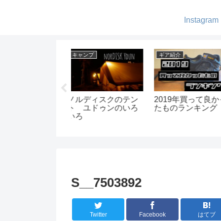
Instagram
ア紹介
キャンプ
ギア紹介
019年買って良かっ
星の降る森で秋キャ
ソフトクーラー
ものランキング
ンプ
強の保冷力と言
AOクーラーズ
S__7503892
Twitter
Facebook
はてブ