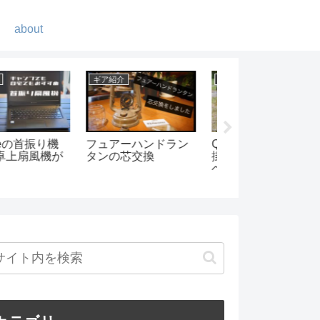
about
紹介
アパレル・小物
キャンプ
CKCAMPの2人
片手サイズの電動ミ
朝霧ジャンボリー
ベンチが便利！-
ル コーヒーメーカー
ートキャンプ場で
チの使い勝手と
-BRUNO BOE080-
約キャンプ
スメを紹介しま