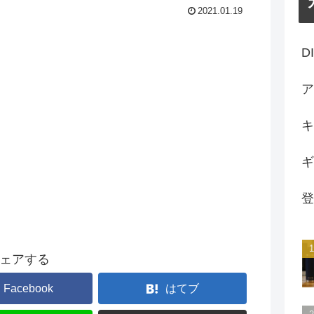
2021.01.19
D
ア
キ
ギ
登
ェアする
Facebook
はてブ