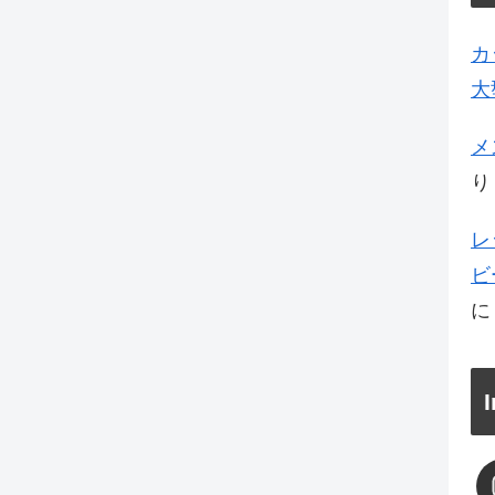
カ
大
メ
り
レ
ビ