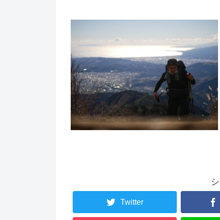
シ
Twitter