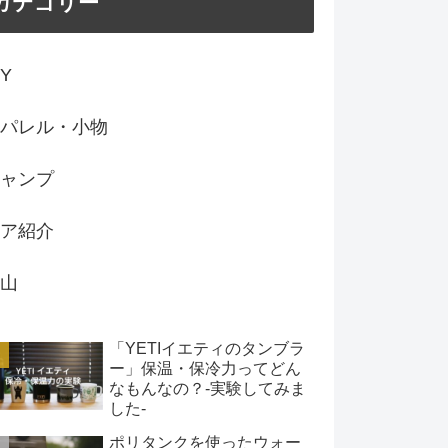
カテゴリー
IY
パレル・小物
ャンプ
ア紹介
山
「YETIイエティのタンブラ
ー」保温・保冷力ってどん
なもんなの？-実験してみま
した-
ポリタンクを使ったウォー