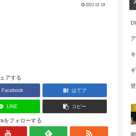
2021.01.19
D
ア
キ
ギ
ェアする
登
Facebook
はてブ
LINE
コピー
unyaをフォローする