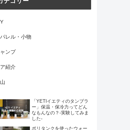
カテゴリー
IY
パレル・小物
ャンプ
ア紹介
山
「YETIイエティのタンブラ
ー」保温・保冷力ってどん
なもんなの？-実験してみま
した-
ポリタンクを使ったウォー