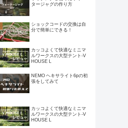
タージャグの作り方
ショックコードの交換は自
分で簡単にできる！
カッコよくて快適なミニマ
ルワークスの大型テント-V
HOUSE L
NEMO ヘキサライト6pの初
張をしてみて
カッコよくて快適なミニマ
ルワークスの大型テント-V
HOUSE L