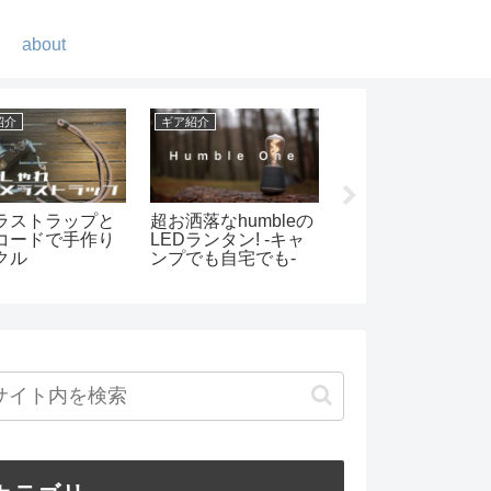
about
紹介
ギア紹介
ギア紹介
サライトの二股
NEMO ヘキサライト
我が家のコーヒー
純正アジャスタブ
6pの初張をしてみて
ろいろ2
ープポールエク
ンションを使っ
た