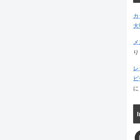
カ
大
メ
り
レ
ビ