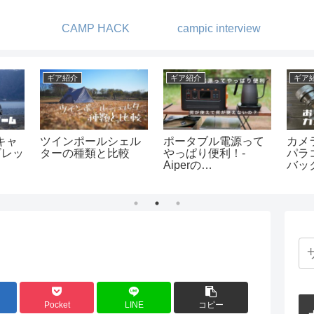
CAMP HACK
campic interview
ギア紹介
ギア紹介
ギア
プを楽
フュアーハンドラン
GIMMICKの2WAYコ
ヘキ
タンの芯交換
ットがキャンプで大
化-
活躍
ルタ
ステ
てみ
Pocket
LINE
コピー