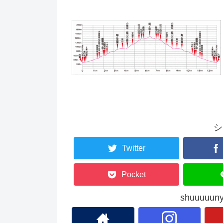
シ
Twitter
Pocket
shuuuu