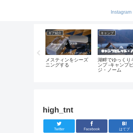
Instagram
ア紹介
ギア紹介
キャンプ
お洒落なhumbleの
「YETIイエティのタ
1歳児とキャン
EDランタン! -キャ
ンブラー」保温・保
しむ
プでも自宅でも-
冷力ってどんなもん
なの？-実験してみま
した-
high_tnt
Twitter
Facebook
はてブ