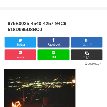
675E0025-4540-4257-94C9-
518D695D8BC0
Twitter
Facebook
はてブ
Pocket
LINE
コピー
2020.02.27