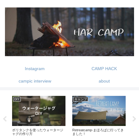
Instagram
CAMP HACK
campic interview
about
DIY
キャンプ
ギ
フ
ポリタンクを使ったウォータージ
Retreatcamp-まほろばに行ってき
MU
ャグの作り方
ました！
パ