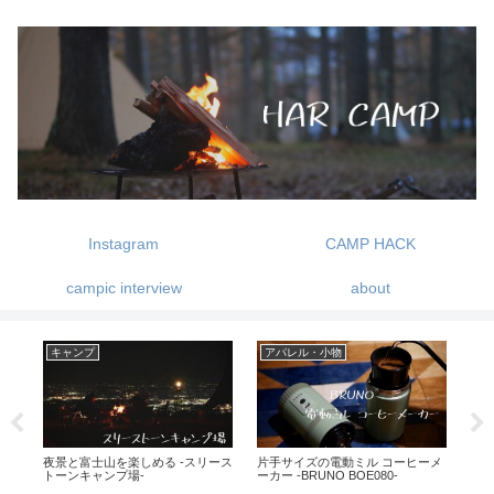
Instagram
CAMP HACK
campic interview
about
キャンプ
アパレル・小物
ギ
ー
夜景と富士山を楽しめる -スリース
片手サイズの電動ミル コーヒーメ
GI
トーンキャンプ場-
ーカー -BRUNO BOE080-
プ