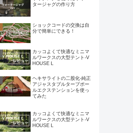
タージャグの作り方
ショックコードの交換は自
分で簡単にできる！
カッコよくて快適なミニマ
ルワークスの大型テント-V
HOUSE L
ヘキサライトの二股化-純正
アジャスタブルタープポー
ルエクステンションを使っ
てみた
カッコよくて快適なミニマ
ルワークスの大型テント-V
HOUSE L