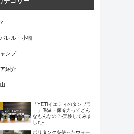
カテゴリー
IY
パレル・小物
ャンプ
ア紹介
山
「YETIイエティのタンブラ
ー」保温・保冷力ってどん
なもんなの？-実験してみま
した-
ポリタンクを使ったウォー