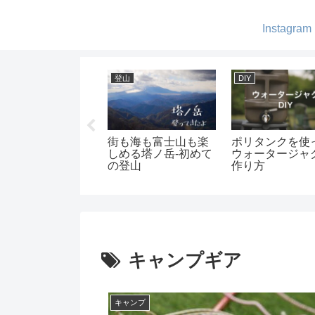
Instagram
ャンプ
ギア紹介
ギア紹介
畔でゆっくりキャ
GIMMICKの2WAYコ
2019年買って
プ -キャンプビレッ
ットがキャンプで大
たものランキン
・ノーム
活躍
キャンプギア
キャンプ