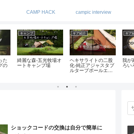
CAMP HACK
campic interview
キャンプ
ギア紹介
キャ
良かっ
Retreatcamp-まほろ
ソフトクーラー界最
1歳
グ
ばに行ってきまし
強の保冷力と言えば
しむ
た！
AOクーラーズ
ショックコードの交換は自分で簡単に