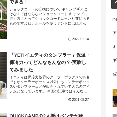
できる！
ショックコードの交換について キャンプギアに
はなくてはならないショックコード キャンプに
行く方にとってショックコードは当たり前にある
D
ものですよね。ポールを使うテントにはほとんど
使われています。 テント以外にもチェアやテー
ブルの脚にも使用され...
ア
2022.02.14
キ
「YETIイエティのタンブラー」保温・
ギ
保冷力ってどんなもんなの？-実験し
てみました-
登
イエティは保冷力抜群のクーラーボックスで有名
ですがクーラーボックス以外にもコンテナボック
スやタンブラーなどが販売されていて人気のアイ
テムとなっています。 今回の記事ではそんなイ
エティ商品の中のタンブラーの保冷力がどんなも
2021.08.27
のなのか？実際に他の...
QUICKCAMPの2人掛けベンチが便