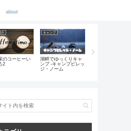
about
ンプ
キャンプ
ギア紹介
児とキャンプを楽
ショックコードの交
男前すぎる焚火台-
換は自分で簡単にで
トロマックスファ
きる！
ヤーボールの紹介