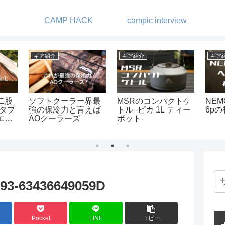
CAMP HACK
campic interview
ギア紹介
キャンプ
ーヒーい
メスティンをシーズ
夜景と富士山を楽し
ニングする
める -スリーストーン
キャンプ場-
93-63436649059D
Pocket
LINE
コピー