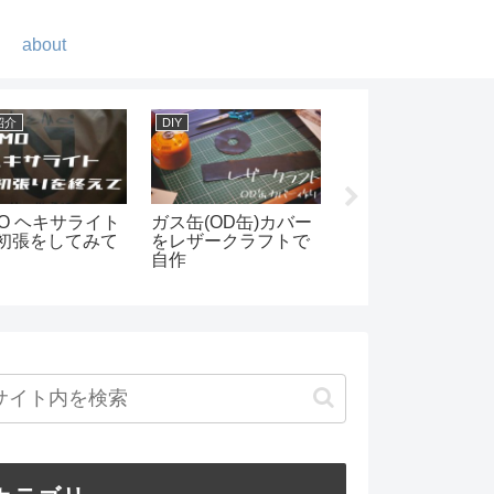
about
ギア紹介
登山
ギア紹介
男前すぎる焚火台-ペ
街も海も富士山も楽
カッコよくて
トロマックスファイ
しめる塔ノ岳-初めて
ミニマルワー
ヤーボールの紹介
の登山
大型テント-V
HOUSE L