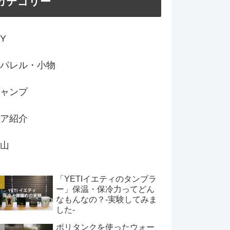
カテゴリー
IY
パレル・小物
ャンプ
ア紹介
山
「YETIイエティのタンブラ
ー」保温・保冷力ってどん
なもんなの？-実験してみま
した-
ポリタンクを使ったウォー