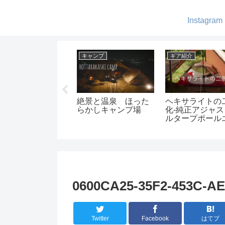
Instagram
ギア紹介
DIY
ギア紹介
NEMO ヘキサライト
ガス缶(OD缶)カバー
我が家のコ
6pの初張をしてみて
をレザークラフトで
ろいろ
自作
0600CA25-35F2-453C-AE
Twitter
Facebook
はてブ