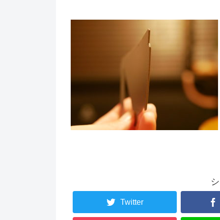
シ
Twitter