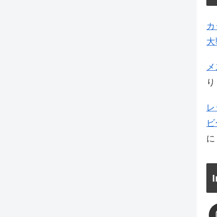
カ
大
メ
り
レ
ビ