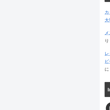
カ
大
メ
り
レ
ビ