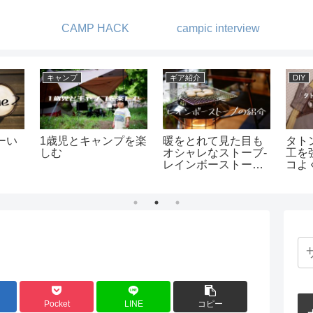
CAMP HACK
campic interview
ギア紹介
キャンプ
ギア
増
QUICKCAMPの2人
0歳でキャンプデビュ
ソフ
ール
掛けベンチが便利！-
ー -赤ちゃんとキャン
強の
ベンチの使い勝手と
プを楽しむ-
AO
オススメを紹介しま
す-
Pocket
LINE
コピー