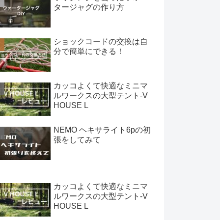
タージャグの作り方
ショックコードの交換は自
分で簡単にできる！
カッコよくて快適なミニマ
ルワークスの大型テント-V
HOUSE L
NEMO ヘキサライト6pの初
張をしてみて
カッコよくて快適なミニマ
ルワークスの大型テント-V
HOUSE L