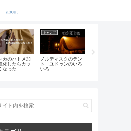
about
紹介
ギア紹介
ギア紹介
トクーラー界最
「YETIイエティのタ
MUNIEQ【ミュニ
保冷力と言えば
ンブラー」保温・保
ク】の超コンパク
クーラーズ
冷力ってどんなもん
ドリッパー
なの？-実験してみま
した-