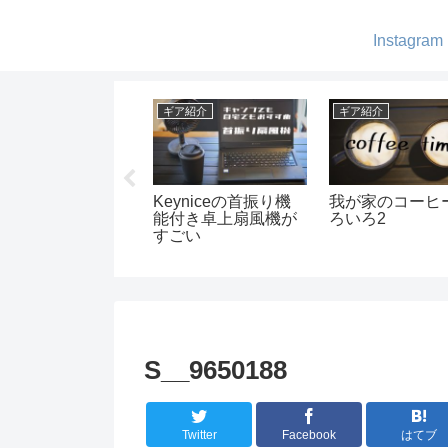
Instagram
ャンプ
DIY
DIY
ルディスクのテン
スキレットケースを
簡単に収納棚の
 ユドゥンのいろ
レザークラフトで作
設 ディアウォ
ろ
りました
の紹介
S__9650188
Twitter
Facebook
はてブ