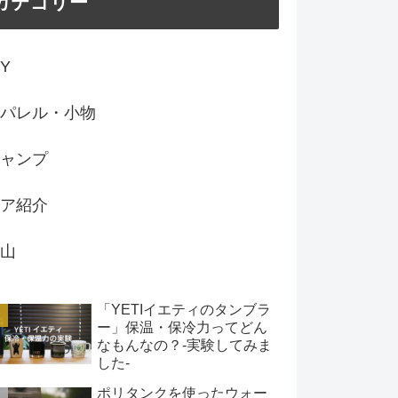
カテゴリー
IY
パレル・小物
ャンプ
ア紹介
山
「YETIイエティのタンブラ
ー」保温・保冷力ってどん
なもんなの？-実験してみま
した-
ポリタンクを使ったウォー