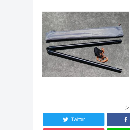
シ
Twitter