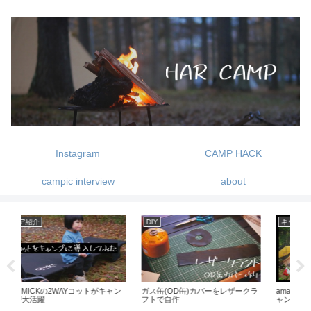
Instagram
CAMP HACK
campic interview
about
DIY
キャンプ
DI
ャン
ガス缶(OD缶)カバーをレザークラ
amanayuキャンプ場でグループキ
ス
フトで自作
ャンプ
ト