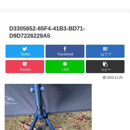
D3305652-65F4-41B3-BD71-
D9D7226229A5
Twitter
Facebook
はてブ
Pocket
LINE
コピー
2020.11.20