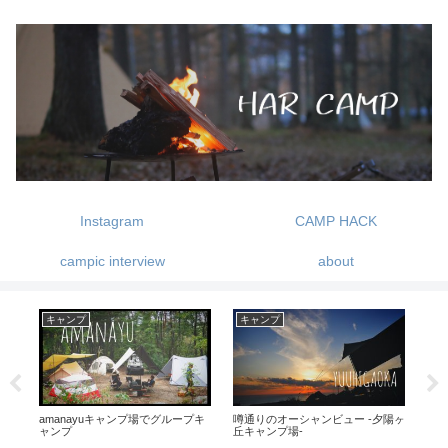
Instagram
CAMP HACK
campic interview
about
キャンプ
キャンプ
ギ
な
amanayuキャンプ場でグループキ
噂通りのオーシャンビュー -夕陽ヶ
QU
に使
ャンプ
丘キャンプ場-
利！
を紹