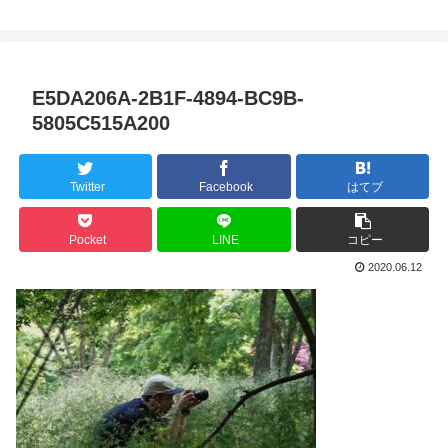
E5DA206A-2B1F-4894-BC9B-
5805C515A200
Twitter
Facebook
はてブ
Pocket
LINE
コピー
2020.06.12