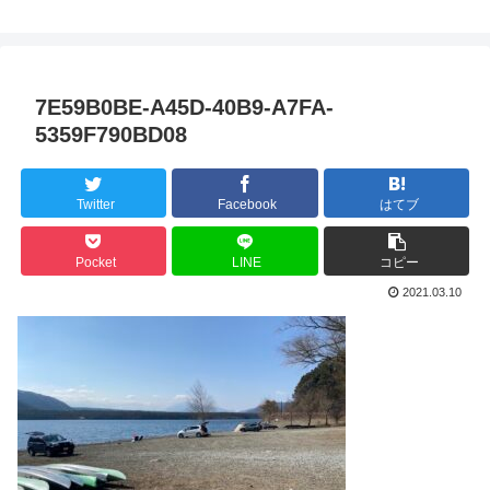
7E59B0BE-A45D-40B9-A7FA-
5359F790BD08
Twitter
Facebook
はてブ
Pocket
LINE
コピー
2021.03.10