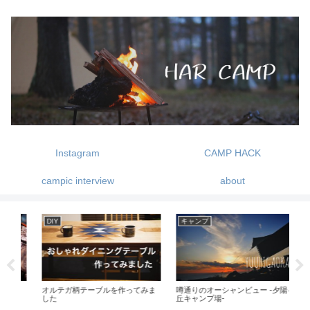
Instagram
CAMP HACK
campic interview
about
キャンプ
ギア紹介
キ
ま
噂通りのオーシャンビュー -夕陽ヶ
メスティンをシーズニングする
ノ
丘キャンプ場-
の