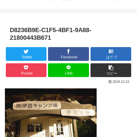
D8236B9E-C1F5-4BF1-9A88-
21800443B671
Twitter
Facebook
はてブ
Pocket
LINE
コピー
2019.12.13