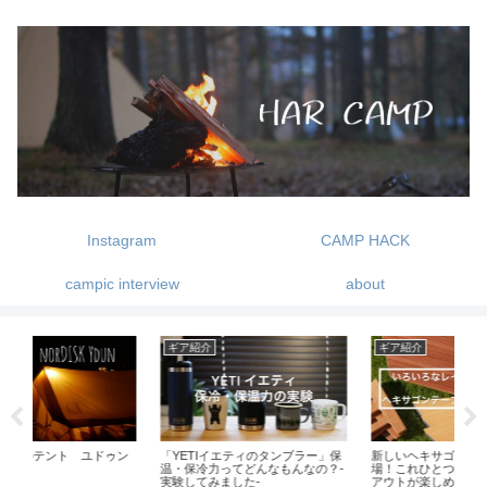
Instagram
CAMP HACK
campic interview
about
ギア紹介
アパレル・小物
ギ
」保
新しいヘキサゴンテーブルが登
片手サイズの電動ミル コーヒーメ
我
？-
場！これひとつあれば色々なレイ
ーカー -BRUNO BOE080-
アウトが楽しめる！