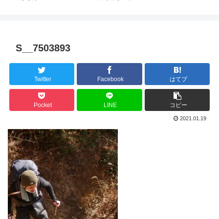
S__7503893
Twitter
Facebook
はてブ
Pocket
LINE
コピー
2021.01.19