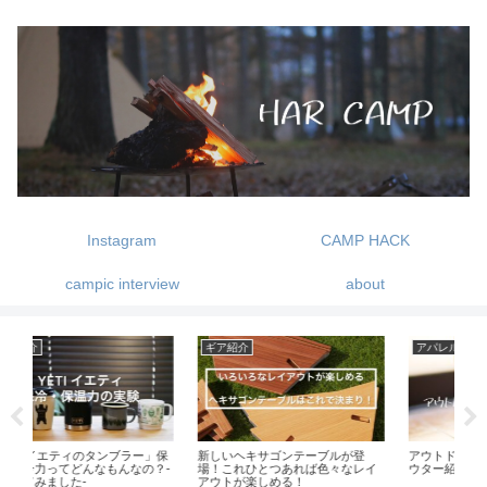
Instagram
CAMP HACK
campic interview
about
ギア紹介
アパレル・小物
ギ
」保
新しいヘキサゴンテーブルが登
アウトドアで使えるGORE-TEXア
ヘキ
？-
場！これひとつあれば色々なレイ
ウター紹介-ブランド別
ス
アウトが楽しめる！
シ