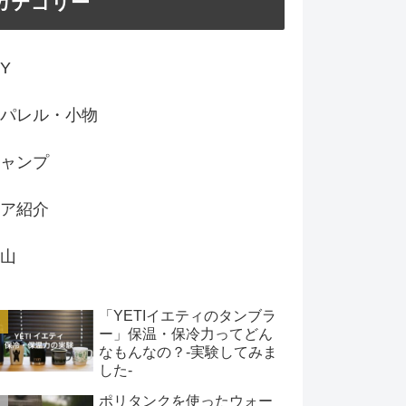
カテゴリー
IY
パレル・小物
ャンプ
ア紹介
山
「YETIイエティのタンブラ
ー」保温・保冷力ってどん
なもんなの？-実験してみま
した-
ポリタンクを使ったウォー