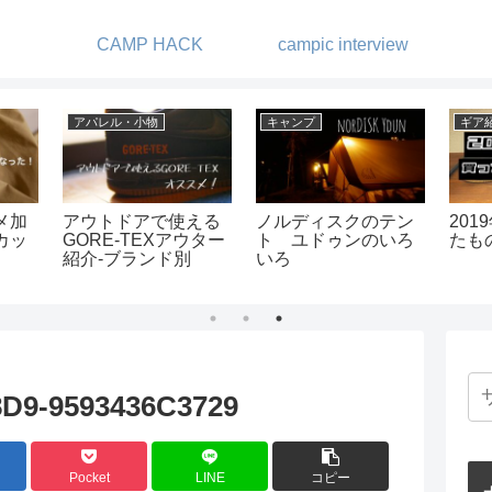
CAMP HACK
campic interview
アパレル・小物
キャンプ
ギア
メ加
アウトドアで使える
ノルディスクのテン
20
カッ
GORE-TEXアウター
ト ユドゥンのいろ
たも
紹介-ブランド別
いろ
D9-9593436C3729
Pocket
LINE
コピー