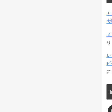
カ
大
メ
り
レ
ビ