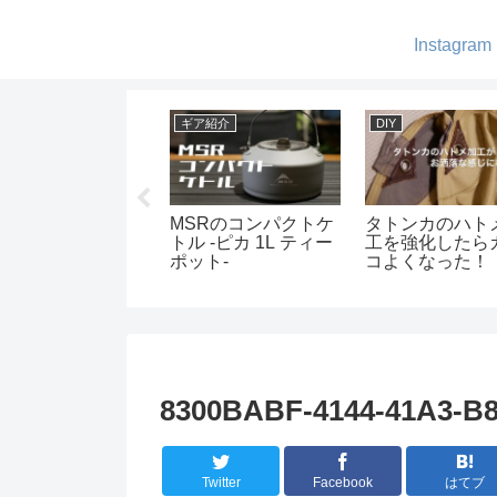
Instagram
Y
ギア紹介
DIY
キレットケースを
MSRのコンパクトケ
タトンカのハト
ザークラフトで作
トル -ピカ 1L ティー
工を強化したら
ました
ポット-
コよくなった！
8300BABF-4144-41A3-B8
Twitter
Facebook
はてブ