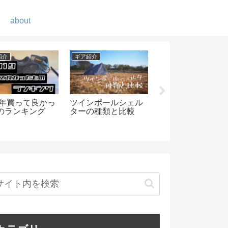
about
紹介
ギア紹介
ギア紹介
19年買って良かっ
ツインポールシェル
ベアボーンズリビ
のランキング
ターの種類と比較
グ ビーコンライ
紹介