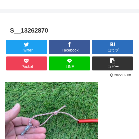
S__13262870
Twitter
Facebook
はてブ
Pocket
LINE
コピー
2022.02.08