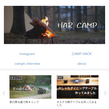
Instagram
CAMP HACK
campic interview
about
キャンプ
DIY
キ
プキ
星の降る森で秋キャンプ
オルテガ柄テーブルを作ってみま
朝
した
場