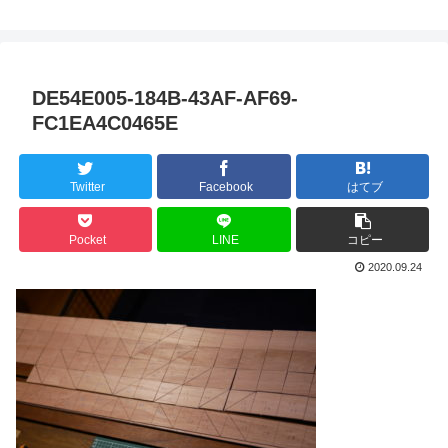
DE54E005-184B-43AF-AF69-
FC1EA4C0465E
Twitter
Facebook
はてブ
Pocket
LINE
コピー
2020.09.24