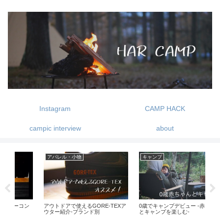
Instagram
CAMP HACK
campic interview
about
キャンプ
ギア紹介
ギ
Xア
0歳でキャンプデビュー -赤ちゃん
2019年買って良かったものランキ
ソ
とキャンプを楽しむ-
ング
言え