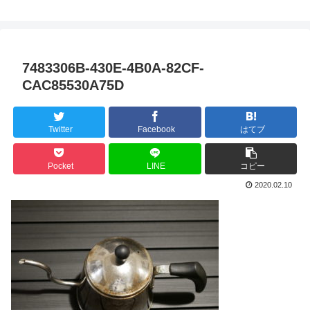
7483306B-430E-4B0A-82CF-
CAC85530A75D
Twitter
Facebook
はてブ
Pocket
LINE
コピー
2020.02.10