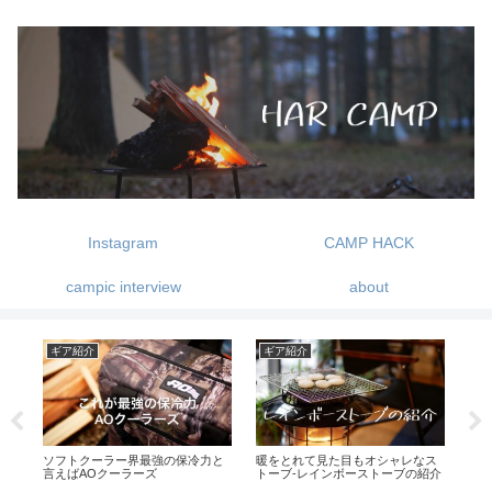
Instagram
CAMP HACK
campic interview
about
ギア紹介
ギア紹介
レなス
寝袋の買い替えは不要かも？コン
2019年買って良かったものランキ
の紹介
プレッションバッグの威力！
ング