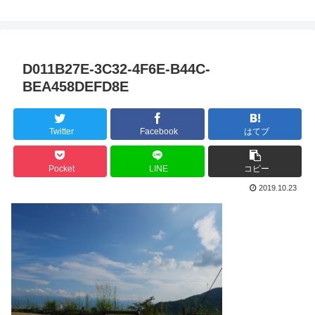
D011B27E-3C32-4F6E-B44C-
BEA458DEFD8E
Twitter
Facebook
はてブ
Pocket
LINE
コピー
2019.10.23