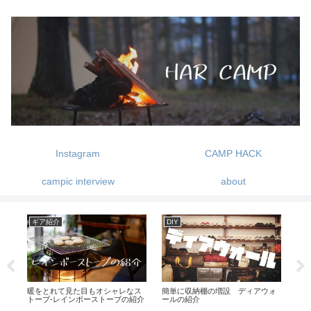
Instagram
CAMP HACK
campic interview
about
ギア紹介
DIY
キ
暖をとれて見た目もオシャレなス
簡単に収納棚の増設 ディアウォ
1歳
キャ
トーブ-レインボーストーブの紹介
ールの紹介