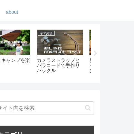
about
紹介
キャンプ
キャンプ
ティンをシーズ
湖畔でゆっくりキャ
Retreatcamp-まほ
グする
ンプ -キャンプビレッ
ばに行ってきまし
ジ・ノーム
た！