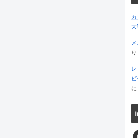
カ
大
メ
り
レ
ビ