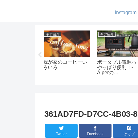
Instagram
ャンプ
ギア紹介
キャンプ
麗な森-五光牧場オ
男前すぎる焚火台-ペ
1歳児とキャン
トキャンプ場
トロマックスファイ
しむ
ヤーボールの紹介
361AD7FD-D7CC-4B03-8
Twitter
Facebook
はてブ