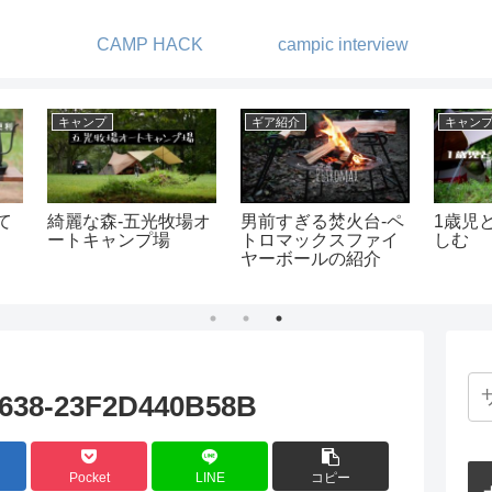
CAMP HACK
campic interview
ギア紹介
ギア紹介
ギア
プを楽
カメラストラップと
新しいヘキサゴンテ
メス
パラコードで手作り
ーブルが登場！これ
ニン
バックル
ひとつあれば色々な
レイアウトが楽しめ
る！
638-23F2D440B58B
Pocket
LINE
コピー