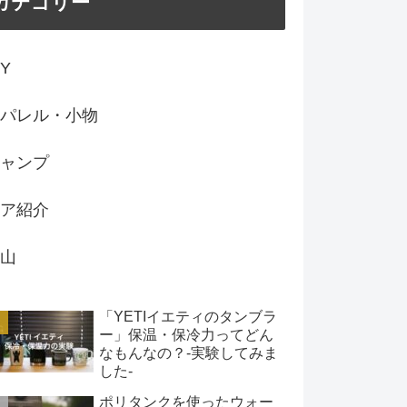
カテゴリー
IY
パレル・小物
ャンプ
ア紹介
山
「YETIイエティのタンブラ
ー」保温・保冷力ってどん
なもんなの？-実験してみま
した-
ポリタンクを使ったウォー