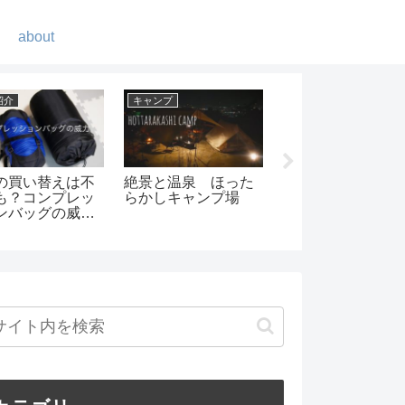
about
紹介
キャンプ
DIY
の買い替えは不
絶景と温泉 ほった
ガス缶(OD缶)カバ
も？コンプレッ
らかしキャンプ場
をレザークラフト
ンバッグの威
自作