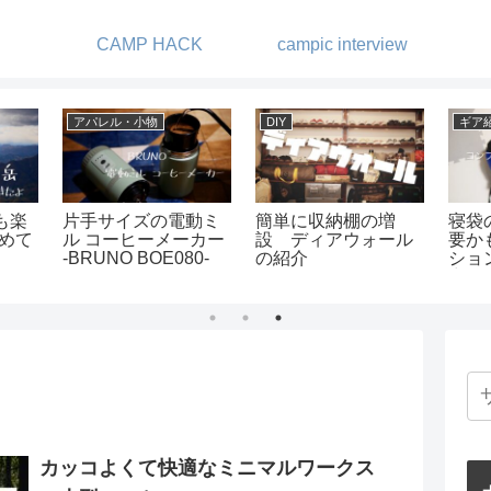
CAMP HACK
campic interview
アパレル・小物
DIY
ギア
も楽
片手サイズの電動ミ
簡単に収納棚の増
寝袋
初めて
ル コーヒーメーカー
設 ディアウォール
要か
-BRUNO BOE080-
の紹介
ショ
力！
カッコよくて快適なミニマルワークス