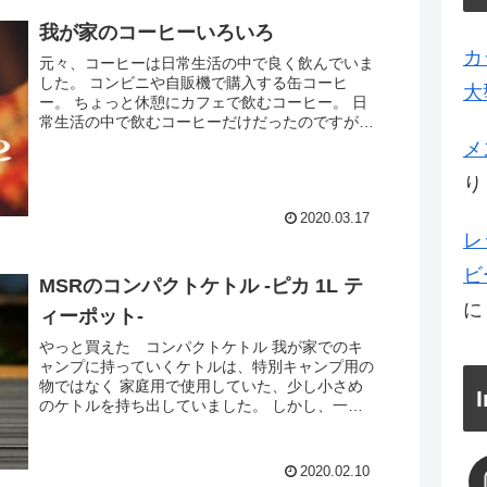
我が家のコーヒーいろいろ
カ
元々、コーヒーは日常生活の中で良く飲んでいま
した。 コンビニや自販機で購入する缶コーヒ
大
ー。 ちょっと休憩にカフェで飲むコーヒー。 日
常生活の中で飲むコーヒーだけだったのですが、
キャンプを始めた事によって新たなコーヒーの楽
メ
しみ方を知りました。...
り
2020.03.17
レ
ビ
MSRのコンパクトケトル -ピカ 1L テ
ィーポット-
やっと買えた コンパクトケトル 我が家でのキ
ャンプに持っていくケトルは、特別キャンプ用の
物ではなく 家庭用で使用していた、少し小さめ
のケトルを持ち出していました。 しかし、一般
家庭用では、写真を見ていただくと分かる様に、
注ぎ口と取手の部分が...
2020.02.10