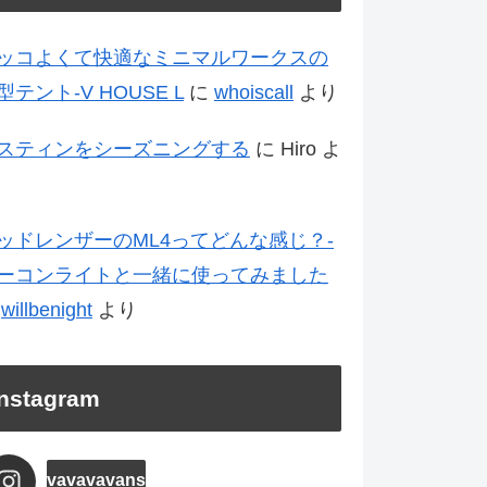
ッコよくて快適なミニマルワークスの
型テント-V HOUSE L
に
whoiscall
より
スティンをシーズニングする
に
Hiro
よ
ッドレンザーのML4ってどんな感じ？-
ーコンライトと一緒に使ってみました
に
willbenight
より
Instagram
vavavavans