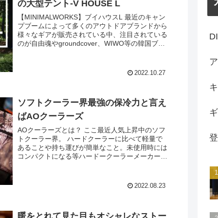
の大型テント-V HOUSE L
【MINIMALWORKS】ブイハウスL 最近のキャン
プブームによって多くのアウトドアブランドから
様々なギアが販売されている中、注目されている
D
のが自由魂やgroundcover、WIWO等の韓国ブラ
ンドですよね。 そのなかでも長く人気がある...
ア
2022.10.27
キ
ソフトクーラー界最強の保冷力と言え
ギ
ばAOクーラーズ
AOクーラーズとは？ ここ最近人気上昇中のソフ
登
トクーラー界。 ハードクーラーに比べて軽量で
あることや持ち運びが簡単なこと。未使用時には
コンパクトになる等ハードークーラーメーカーも
ソフトクーラー市場に次々と参入しています。
そんなソフトクーラ...
2022.08.23
暖をとれて見た目もオシャレなストー