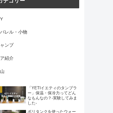
カテゴリー
IY
パレル・小物
ャンプ
ア紹介
山
「YETIイエティのタンブラ
ー」保温・保冷力ってどん
なもんなの？-実験してみま
した-
ポリタンクを使ったウォー