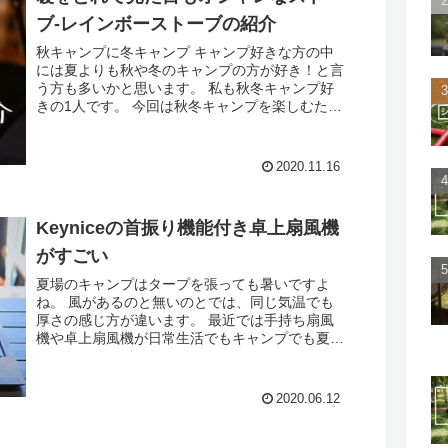
ブ-レインボーストーブの紹介
秋キャンプに冬キャンプ キャンプ好きな方の中
には夏よりも秋や冬のキャンプの方が好き！と言
う方も多いかと思います。 私も秋冬キャンプ好
きの1人です。 今回は秋冬キャンプを楽しむため
に必要な暖房器具、レインボーストーブについて
紹介したいと思いま...
2020.11.16
Keyniceの首振り機能付き卓上扇風機
がすごい
夏場のキャンプはタープを張っても暑いですよ
ね。 風があるのと無いのとでは、同じ気温でも
厚さの感じ方が違います。 最近では手持ち扇風
機や卓上扇風機が日常生活でもキャンプでも夏の
必需品になっています。 今回は我が家がキャン
プや自宅でも使用してい...
2020.06.12