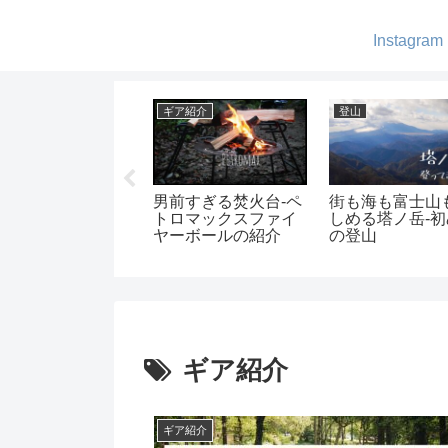
Instagram
パレル・小物
ギア紹介
登山
ウトドアで使える
男前すぎる焚火台-ペ
街も海も富士山
ORE-TEXアウター
トロマックスファイ
しめる塔ノ岳-
介-ブランド別
ヤーボールの紹介
の登山
ギア紹介
ギア紹介