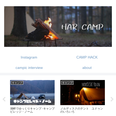
Instagram
CAMP HACK
campic interview
about
キャンプ
キャンプ
ギ
と
湖畔でゆっくりキャンプ -キャンプ
ノルディスクのテント ユドゥン
我
ビレッジ・ノーム
のいろいろ