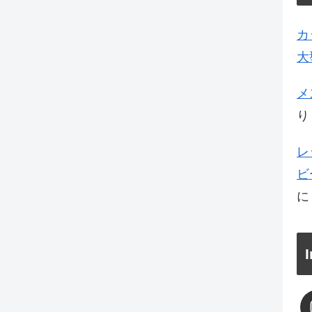
カ
大
メ
り
レ
ビ