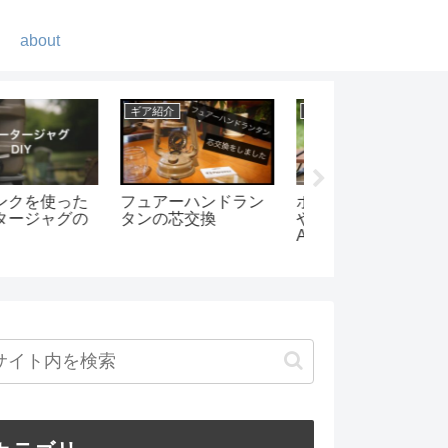
about
紹介
キャンプ
ギア紹介
タブル電源って
amanayuキャンプ場
超お洒落なhumbl
ぱり便利！-
でグループキャンプ
LEDランタン! -キ
rの
ンプでも自宅でも-
EMAN500をキ
プで使ってみた