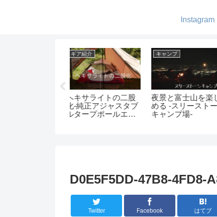
Instagram
ャンプ
ギア紹介
アパレル・小物
景と富士山を楽し
レッドレンザーの
片手サイズの電
る -スリーストーン
ML4ってどんな感
ル コーヒーメー
ャンプ場-
じ？-ビーコンライト
-BRUNO BOE08
と一緒に使ってみま
した
D0E5F5DD-47B8-4FD8-
Twitter
Facebook
はてブ