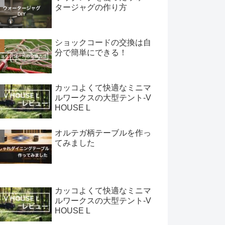
タージャグの作り方
ショックコードの交換は自
分で簡単にできる！
カッコよくて快適なミニマ
ルワークスの大型テント-V
HOUSE L
オルテガ柄テーブルを作っ
てみました
カッコよくて快適なミニマ
ルワークスの大型テント-V
HOUSE L