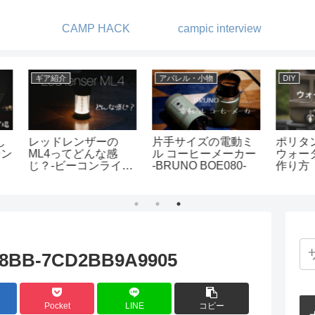
CAMP HACK
campic interview
DIY
ギア紹介
ギア
動ミ
ポリタンクを使った
フュアーハンドラン
ポー
カー
ウォータージャグの
タンの芯交換
やっ
0-
作り方
Aipe
FRE
ャン
よ
A8BB-7CD2BB9A9905
Pocket
LINE
コピー