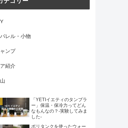
カテゴリー
IY
パレル・小物
ャンプ
ア紹介
山
「YETIイエティのタンブラ
ー」保温・保冷力ってどん
なもんなの？-実験してみま
した-
ポリタンクを使ったウォー