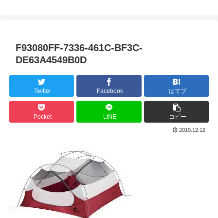
F93080FF-7336-461C-BF3C-
DE63A4549B0D
Twitter
Facebook
はてブ
Pocket
LINE
コピー
2019.12.12