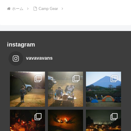
ホーム
Camp Gear
instagram
vavavavans