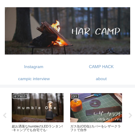
Instagram
CAMP HACK
campic interview
about
ギア紹介
DIY
ギ
と
超お洒落なhumbleのLEDランタン!
ガス缶(OD缶)カバーをレザークラ
カ
-キャンプでも自宅でも-
フトで自作
クス