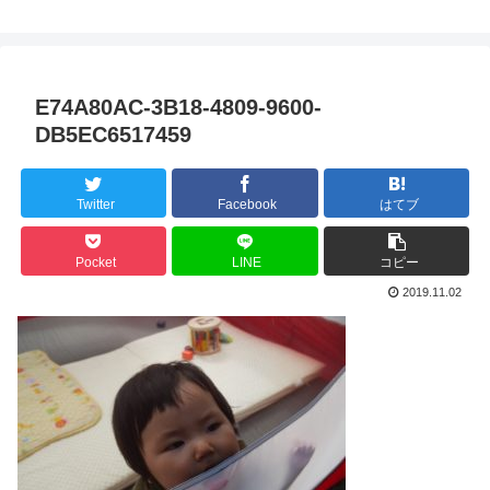
E74A80AC-3B18-4809-9600-
DB5EC6517459
Twitter
Facebook
はてブ
Pocket
LINE
コピー
2019.11.02