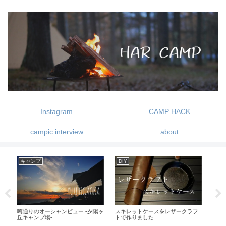
Instagram
CAMP HACK
campic interview
about
DIY
キャンプ
登
陽ヶ
スキレットケースをレザークラフ
1歳児とキャンプを楽しむ
街も
トで作りました
初