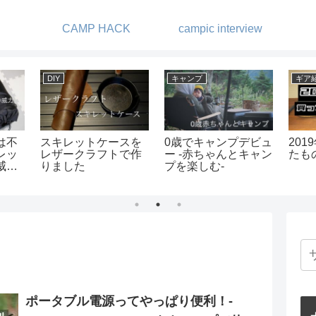
CAMP HACK
campic interview
ギア紹介
ギア紹介
キャ
ーい
フュアーハンドラン
MUNIEQ【ミュニー
Retr
タンの芯交換
ク】の超コンパクト
ばに
ドリッパー
た！
ポータブル電源ってやっぱり便利！-