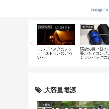
Instagram
ア紹介
ギア紹介
ギア紹介
R MUTHA
ツインポールシェル
我が家のコーヒ
UBBA 【マザハバ
ターの種類と比較
ろいろ
X】購入しました
大容量電源
ギア紹介