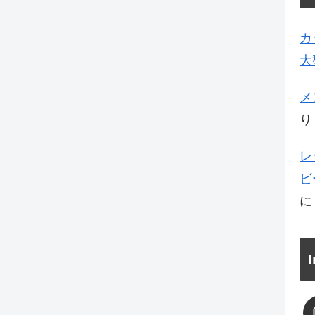
カ
大
メ
り
レ
ビ