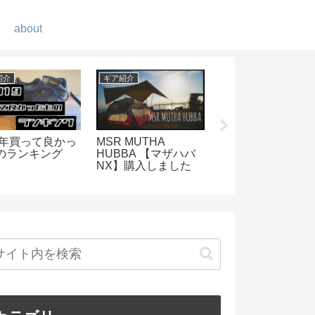
about
ンプ
キャンプ
ギア紹介
eatcamp-まほろ
綺麗な森-五光牧場オ
メスティンをシー
行ってきまし
ートキャンプ場
ニングする