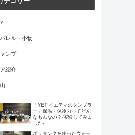
カテゴリー
IY
パレル・小物
ャンプ
ア紹介
山
「YETIイエティのタンブラ
ー」保温・保冷力ってどん
なもんなの？-実験してみま
した-
ポリタンクを使ったウォー