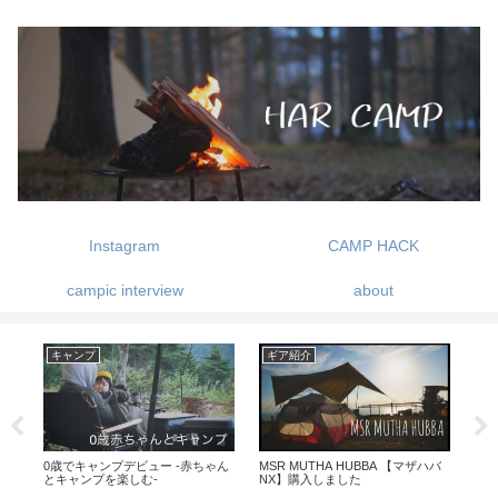
Instagram
CAMP HACK
campic interview
about
キャンプ
ギア紹介
登
と
0歳でキャンプデビュー -赤ちゃん
MSR MUTHA HUBBA 【マザハバ
街も
とキャンプを楽しむ-
NX】購入しました
初