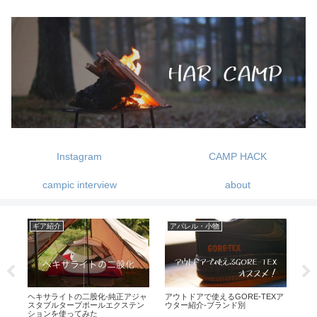
Instagram
CAMP HACK
campic interview
about
ギア紹介
アパレル・小物
キ
ース
ヘキサライトの二股化-純正アジャ
アウトドアで使えるGORE-TEXア
am
スタブルタープポールエクステン
ウター紹介-ブランド別
ャ
ションを使ってみた